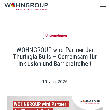
Skip
Men
to
main
Close
content
Menu
Unternehmen
WOHNGROUP wird Partner der
Thuringia Bulls – Gemeinsam für
Inklusion und Barrierefreiheit
10. Juni 2026