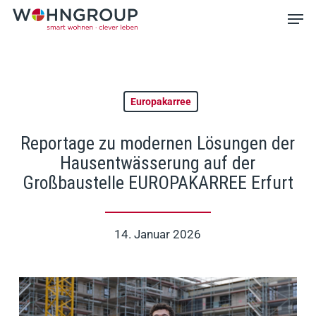
Skip
Men
to
main
Close
content
Menu
Europakarree
Reportage zu modernen Lösungen der
Hausentwässerung auf der
Großbaustelle EUROPAKARREE Erfurt
14. Januar 2026