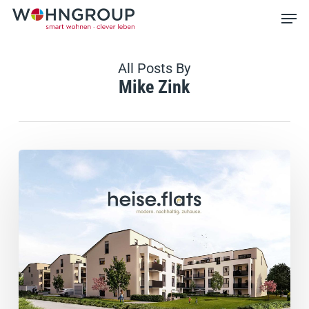
Skip
Men
to
main
Close
content
Menu
All Posts By
Mike Zink