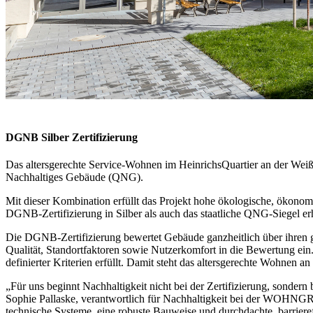
DGNB Silber Zertifizierung
Das altersgerechte Service-Wohnen im HeinrichsQuartier an der Weißen
Nachhaltiges Gebäude (QNG).
Mit dieser Kombination erfüllt das Projekt hohe ökologische, ökonom
DGNB-Zertifizierung in Silber als auch das staatliche QNG-Siegel erh
Die DGNB-Zertifizierung bewertet Gebäude ganzheitlich über ihren 
Qualität, Standortfaktoren sowie Nutzerkomfort in die Bewertung ei
definierter Kriterien erfüllt. Damit steht das altersgerechte Wohnen a
„Für uns beginnt Nachhaltigkeit nicht bei der Zertifizierung, sondern
Sophie Pallaske, verantwortlich für Nachhaltigkeit bei der WOHNGROU
technische Systeme, eine robuste Bauweise und durchdachte, barrieref