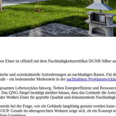
 Elster ist offiziell mit dem Nachhaltigkeitszertifikat DGNB Silber au
ische und soziokulturelle Anforderungen an nachhaltiges Bauen. Für d
ält – ein bedeutender Meilenstein in der
nachhaltigen Projektentwickl
gesamten Lebenszyklus hinweg. Neben Energieeffizienz und Ressourcen
n. Das QNG-Siegel bestätigt darüber hinaus, dass das Gebäude die Anf
n der Weißen Elster für geprüfte Qualität und dokumentierte Nachhaltigk
 bereits bei der Frage, wie ein Gebäude langfristig genutzt werden kann
P. Gerade im altersgerechten Wohnen zeige sich, ob ein Konzept tragf
reie Grundrisse.